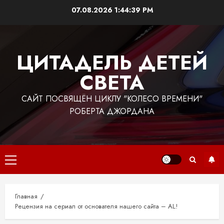
Перейти
07.08.2026
1:44:40 PM
к
содержимому
ЦИТАДЕЛЬ ДЕТЕЙ
СВЕТА
САЙТ ПОСВЯЩЁН ЦИКЛУ "КОЛЕСО ВРЕМЕНИ"
РОБЕРТА ДЖОРДАНА
Основное
меню
Главная
Рецензия на сериал от основателя нашего сайта – AL!