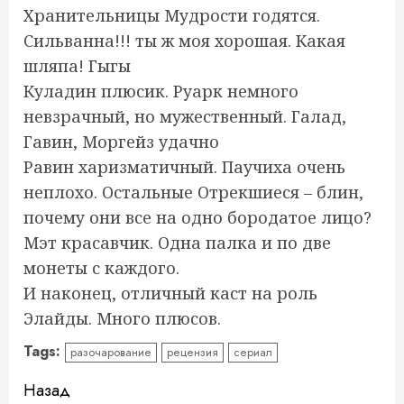
Хранительницы Мудрости годятся.
Сильванна!!! ты ж моя хорошая. Какая
шляпа! Гыгы
Куладин плюсик. Руарк немного
невзрачный, но мужественный. Галад,
Гавин, Моргейз удачно
Равин харизматичный. Паучиха очень
неплохо. Остальные Отрекшиеся – блин,
почему они все на одно бородатое лицо?
Мэт красавчик. Одна палка и по две
монеты с каждого.
И наконец, отличный каст на роль
Элайды. Много плюсов.
Tags:
разочарование
рецензия
сериал
Продолжить
Назад