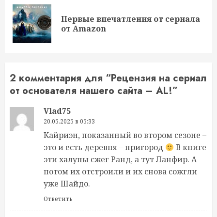
чтение
Первые впечатления от сериала
Пр
от Amazon
за
2 комментария для “
Рецензия на сериал
от основателя нашего сайта – AL!
”
Vlad75
20.05.2025 в 05:33
Кайриэн, показанный во втором сезоне –
это и есть деревня – пригород
В книге
эти халупы сжег Ранд, а тут Ланфир. А
потом их отстроили и их снова сожгли
уже Шайдо.
Ответить