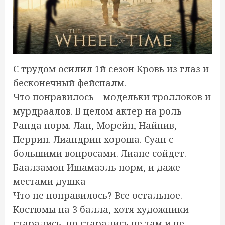
С трудом осилил 1й сезон Кровь из глаз и
бесконечный фейспалм.
Что понравилось – модельки троллоков и
мурдраалов. В целом актер на роль
Ранда норм. Лан, Морейн, Найнив,
Перрин. Лиандрин хороша. Суан с
большими вопросами. Лиане сойдет.
Баалзамон Ишамаэль норм, и даже
местами душка
Что не понравилось? Все остальное.
Костюмы на 3 балла, хотя художники
старались, но старались не там и не