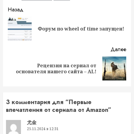
Продолжить
Назад
чтение
Пр
Форум по wheel of time запущен!
за
Далее
Рецензия на сериал от
Следующая
основателя нашего сайта – AL!
запись:
3 комментария для “
Первые
впечатления от сериала от Amazon
”
尤金
25.11.2024 в 12:31